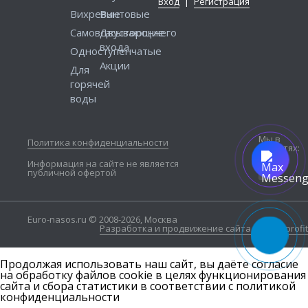
Вход
|
Регистрация
Вихревые
Винтовые
Самовсасывающие
Двустороннего
входа
Одноступенчатые
Акции
Для
горячей
воды
Мы в
Политика конфиденциальности
соцсетях:
Информация на сайте не является
публичной офертой
Euro-nasos.ru © 2008-2026, Москва
Разработка и продвижение сайта — Seo4profit
Продолжая использовать наш сайт, вы даёте согласие
на обработку файлов cookie в целях функционирования
сайта и сбора статистики в соответствии с
политикой
конфиденциальности