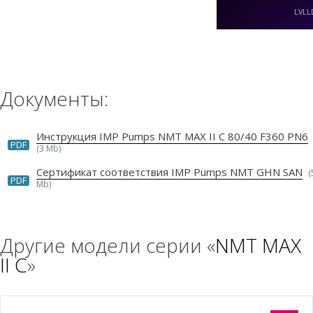
Документы:
Инструкция IMP Pumps NMT MAX II C 80/40 F360 PN6
PDF
(3 Mb)
Сертификат соответствия IMP Pumps NMT GHN SAN
(
PDF
Mb)
Другие модели серии «
NMT MAX
II C
»