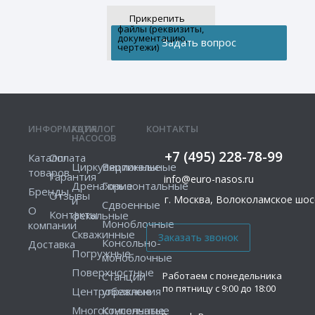
Прикрепить
файлы (реквизиты,
документацию,
чертежи)
ИНФОРМАЦИЯ
КАТАЛОГ
КОНТАКТЫ
НАСОСОВ
+7 (495) 228-78-99
Каталог
Оплата
Циркуляционные
Вертикальные
товаров
Гарантия
info@euro-nasos.ru
Дренажные
Горизонтальные
Бренды
Отзывы
г. Москва, Волоколамское шосс
и
Сдвоенные
О
Контакты
фекальные
Моноблочные
компании
Скважинные
Консольно-
Доставка
Погружные
моноблочные
Поверхностные
Работаем с понедельника
Станции
по пятницу с 9:00 до 18:00
Центробежные
управления
Многоступенчатые
Консольные