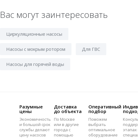
Вас могут заинтересовать
Циркуляционные насосы
Насосы с мокрым ротором
Для ГВС
Насосы для горячей воды
Разумные
Доставка
Оперативный
Индив
цены
до объекта
подбор
подхо
Экономичность
По Москве
Поможем
Консул
и большой срок
или в другие
выбрать
поддер
службы делают
города с
оптимальное
этапах 
цену насосов
помощью
оборудование
специа