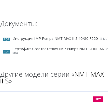
Документы:
Инструкция IMP Pumps NMT MAX II S 40/80 F220
(3 Mb
PDF
Сертификат соответствия IMP Pumps NMT GHN SAN
(
PDF
Mb)
Другие модели серии «
NMT MAX
II S
»
Хит