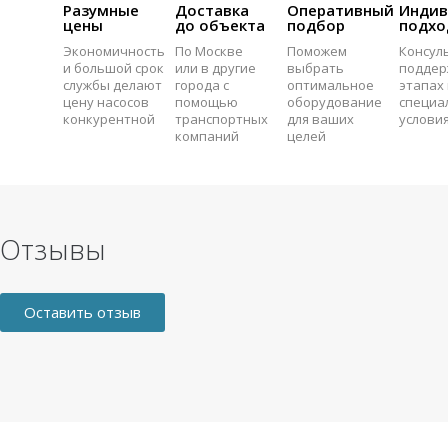
Разумные
Доставка
Оперативный
Индив
цены
до объекта
подбор
подхо
Экономичность
По Москве
Поможем
Консул
и большой срок
или в другие
выбрать
поддер
службы делают
города с
оптимальное
этапах 
цену насосов
помощью
оборудование
специа
конкурентной
транспортных
для ваших
услови
компаний
целей
Отзывы
Оставить отзыв