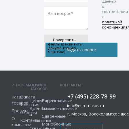
данных
в
соответствии
с
политикой
конфиденциа
Прикрепить
файлы (реквизиты,
документацию,
чертежи)
ИНФОРМАЦИЯ
КАТАЛОГ
КОНТАКТЫ
НАСОСОВ
+7 (495) 228-78-99
Каталог
Оплата
Циркуляционные
Вертикальные
товаров
Гарантия
info@euro-nasos.ru
Дренажные
Горизонтальные
Бренды
Отзывы
г. Москва, Волоколамское шосс
и
Сдвоенные
О
Контакты
фекальные
Моноблочные
компании
Скважинные