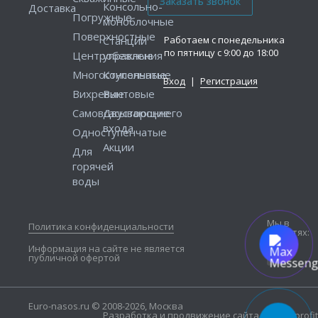
Консольно-
Доставка
Погружные
моноблочные
Поверхностные
Работаем с понедельника
Станции
по пятницу с 9:00 до 18:00
Центробежные
управления
Многоступенчатые
Консольные
Вход
|
Регистрация
Вихревые
Винтовые
Самовсасывающие
Двустороннего
входа
Одноступенчатые
Акции
Для
горячей
воды
Мы в
Политика конфиденциальности
соцсетях:
Информация на сайте не является
публичной офертой
Euro-nasos.ru © 2008-2026, Москва
Разработка и продвижение сайта — Seo4profit