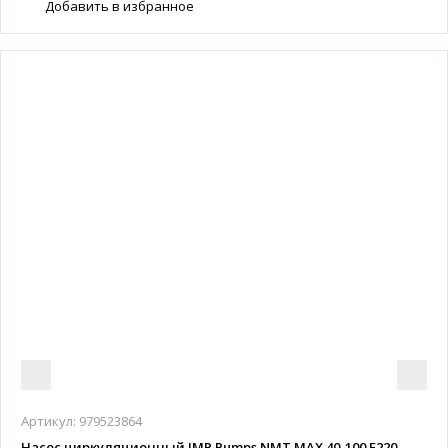
Добавить в избранное
Артикул:
979523864
Насос циркуляционный IMP Pumps NMT MAX 40-100 F220