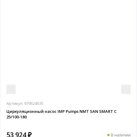
Артикул:
979524535
Циркуляционный насос IMP Pumps NMT SAN SMART C
25/100-180
53 924 ₽
В наличии