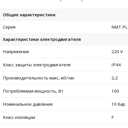
Общие характеристики
Серия
NMT PL
Характеристики электродвигателя
Напряжение
220 V
Класс защиты электродвигателя
IP44
Производительность макс, м3/час
2,2
Потребляемая мощность, Вт
100
Номинальное давление
10 бар
Класс изоляции
F