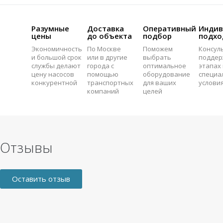
Разумные
Доставка
Оперативный
Индив
цены
до объекта
подбор
подхо
Экономичность
По Москве
Поможем
Консул
и большой срок
или в другие
выбрать
поддер
службы делают
города с
оптимальное
этапах 
цену насосов
помощью
оборудование
специа
конкурентной
транспортных
для ваших
услови
компаний
целей
Отзывы
Оставить отзыв