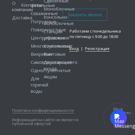
Сдвоенные
О
Контакты
фекальные
Моноблочные
компании
Скважинные
Консольно-
Доставка
Погружные
моноблочные
Поверхностные
Работаем с понедельника
Станции
по пятницу с 9:00 до 18:00
Центробежные
управления
Многоступенчатые
Консольные
Вход
|
Регистрация
Вихревые
Винтовые
Самовсасывающие
Двустороннего
входа
Одноступенчатые
Акции
Для
горячей
воды
Мы в
Политика конфиденциальности
соцсетях:
Информация на сайте не является
публичной офертой