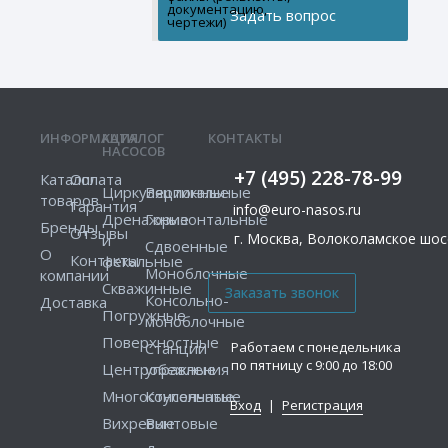
документацию,
чертежи)
ИНФОРМАЦИЯ
КАТАЛОГ
КОНТАКТЫ
НАСОСОВ
+7 (495) 228-78-99
Каталог
Оплата
Циркуляционные
Вертикальные
товаров
Гарантия
info@euro-nasos.ru
Дренажные
Горизонтальные
Бренды
Отзывы
г. Москва, Волоколамское шосс
и
Сдвоенные
О
Контакты
фекальные
Моноблочные
компании
Скважинные
Консольно-
Доставка
Погружные
моноблочные
Поверхностные
Работаем с понедельника
Станции
по пятницу с 9:00 до 18:00
Центробежные
управления
Многоступенчатые
Консольные
Вход
|
Регистрация
Вихревые
Винтовые