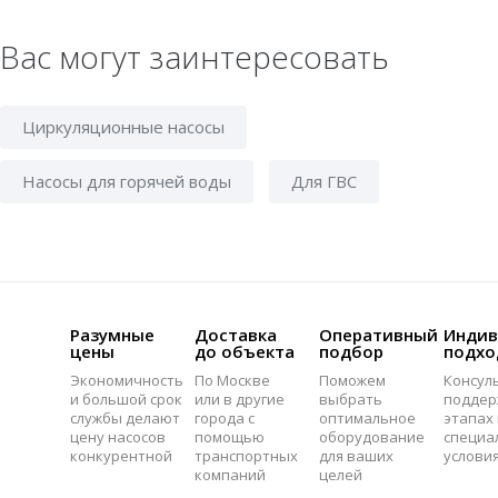
Вас могут заинтересовать
Циркуляционные насосы
Насосы для горячей воды
Для ГВС
Разумные
Доставка
Оперативный
Индив
цены
до объекта
подбор
подхо
Экономичность
По Москве
Поможем
Консул
и большой срок
или в другие
выбрать
поддер
службы делают
города с
оптимальное
этапах 
цену насосов
помощью
оборудование
специа
конкурентной
транспортных
для ваших
услови
компаний
целей