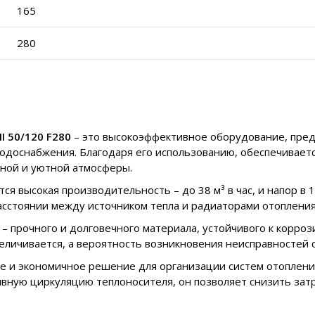
165
280
I 50/120 F280
– это высокоэффективное оборудование, пре
 водоснабжения. Благодаря его использованию, обеспечивает
ной и уютной атмосферы.
я высокая производительность – до 38 м³ в час, и напор в 
сстоянии между источником тепла и радиаторами отопления
– прочного и долговечного материала, устойчивого к корро
еличивается, а вероятность возникновения неисправностей 
е и экономичное решение для организации систем отопления 
ную циркуляцию теплоносителя, он позволяет снизить затр