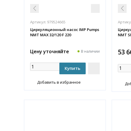
Артикул:
979524665
Артику
Циркуляционный насос IMP Pumps
Цирку
NMT MAX 32/120 F 220
NMT SM
53 6
Цену уточняйте
В наличии
Добавить в избранное
До