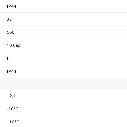
IP44
38
560
10 бар
F
IP44
12,1
-10°C
110°C