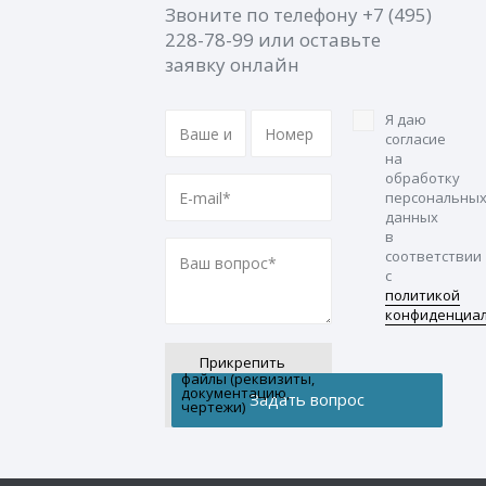
Звоните по телефону
+7 (495)
228-78-99
или оставьте
заявку онлайн
Я даю
согласие
на
обработку
персональны
данных
в
соответствии
с
политикой
конфиденциа
Прикрепить
файлы (реквизиты,
документацию,
чертежи)