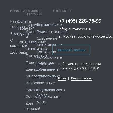
ИНФОРМАЦИЯ
КАТАЛОГ
КОНТАКТЫ
НАСОСОВ
+7 (495) 228-78-99
Каталог
Оплата
Циркуляционные
Вертикальные
товаров
Гарантия
info@euro-nasos.ru
Дренажные
Горизонтальные
Бренды
Отзывы
г. Москва, Волоколамское шосс
и
Сдвоенные
О
Контакты
фекальные
Моноблочные
компании
Скважинные
Консольно-
Доставка
Погружные
моноблочные
Поверхностные
Работаем с понедельника
Станции
по пятницу с 9:00 до 18:00
Центробежные
управления
Многоступенчатые
Консольные
Вход
|
Регистрация
Вихревые
Винтовые
Самовсасывающие
Двустороннего
входа
Одноступенчатые
Акции
Для
горячей