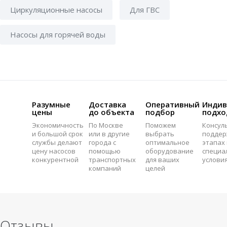
Циркуляционные насосы
Для ГВС
Насосы для горячей воды
Разумные
Доставка
Оперативный
Индив
цены
до объекта
подбор
подхо
Экономичность
По Москве
Поможем
Консул
и большой срок
или в другие
выбрать
поддер
службы делают
города с
оптимальное
этапах 
цену насосов
помощью
оборудование
специа
конкурентной
транспортных
для ваших
услови
компаний
целей
Отзывы