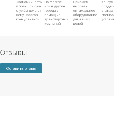
Экономичность
По Москве
Поможем
Консул
и большой срок
или в другие
выбрать
поддер
службы делают
города с
оптимальное
этапах 
цену насосов
помощью
оборудование
специа
конкурентной
транспортных
для ваших
услови
компаний
целей
Отзывы
Оставить отзыв