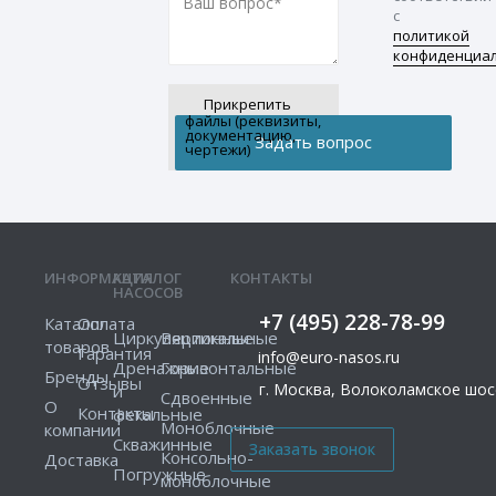
с
политикой
конфиденциа
Прикрепить
файлы (реквизиты,
документацию,
чертежи)
ИНФОРМАЦИЯ
КАТАЛОГ
КОНТАКТЫ
НАСОСОВ
+7 (495) 228-78-99
Каталог
Оплата
Циркуляционные
Вертикальные
товаров
Гарантия
info@euro-nasos.ru
Дренажные
Горизонтальные
Бренды
Отзывы
г. Москва, Волоколамское шосс
и
Сдвоенные
О
Контакты
фекальные
Моноблочные
компании
Скважинные
Консольно-
Доставка
Погружные
моноблочные