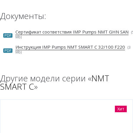
Документы:
Сертификат соответствия IMP Pumps NMT GHN SAN
(
PDF
Mb)
Инструкция IMP Pumps NMT SMART C 32/100 F220
(3
PDF
Mb)
Другие модели серии «
NMT
SMART C
»
Хит