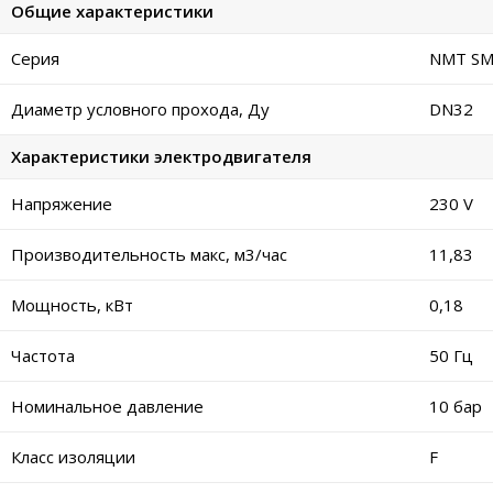
Общие характеристики
Серия
NMT SM
Диаметр условного прохода, Ду
DN32
Характеристики электродвигателя
Напряжение
230 V
Производительность макс, м3/час
11,83
Мощность, кВт
0,18
Частота
50 Гц
Номинальное давление
10 бар
Класс изоляции
F