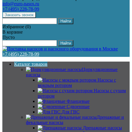
info@euro-nasos.ru
+7 (495) 228-78-99
Избранное
(
0
)
В корзине
Пусто
+7 (495) 228-78-99
Каталог товаров
Циркуляционные
насосы
Насосы с
мокрым ротором
Насосы с сухим
ротором
Фланцевые
Сдвоенные
Для ГВС
Дренажные и
фекальные насосы
Дренажные насосы