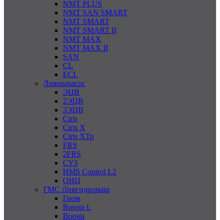
NMT PLUS
NMT SAN SMART
NMT SMART
NMT SMART II
NMT MAX
NMT MAX II
SAN
CL
ECL
Ливнынасос
ЭЦВ
2ЭЦВ
3ЭЦВ
Ciris
Ciris X
Ciris ХТр
FRS
2FRS
СУЗ
HMS Control L2
ОНЦ
ГМС Ливгидромаш
Гном
Boosta L
Boosta