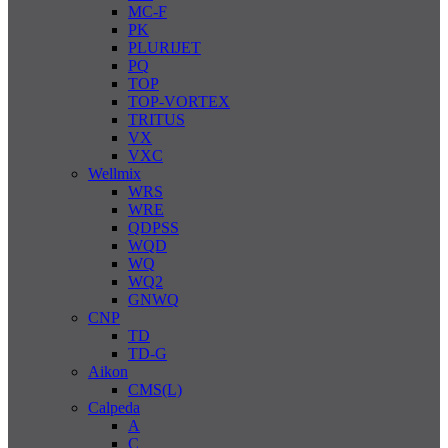
MC-F
PK
PLURIJET
PQ
TOP
TOP-VORTEX
TRITUS
VX
VXC
Wellmix
WRS
WRE
QDPSS
WQD
WQ
WQ2
GNWQ
CNP
TD
TD-G
Aikon
CMS(L)
Calpeda
A
C