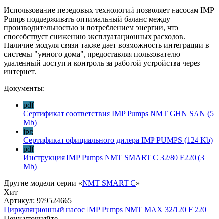
Использование передовых технологий позволяет насосам IMP
Pumps поддерживать оптимальный баланс между
производительностью и потреблением энергии, что
способствует снижению эксплуатационных расходов.
Наличие модуля связи также дает возможность интеграции в
системы "умного дома", предоставляя пользователю
удаленный доступ и контроль за работой устройства через
интернет.
Документы:
pdf
Сертификат соответствия IMP Pumps NMT GHN SAN
(5
Mb)
jpg
Сертификат официального дилера IMP PUMPS
(124 Kb)
pdf
Инструкция IMP Pumps NMT SMART C 32/80 F220
(3
Mb)
Другие модели серии «
NMT SMART C
»
Хит
Артикул:
979524665
Циркуляционный насос IMP Pumps NMT MAX 32/120 F 220
Цену уточняйте