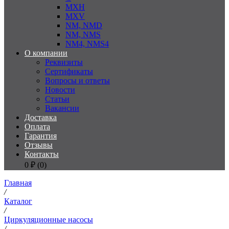
MXH
MXV
NM, NMD
NM, NMS
NM4, NMS4
О компании
Реквизиты
Сертификаты
Вопросы и ответы
Новости
Статьи
Вакансии
Доставка
Оплата
Гарантия
Отзывы
Контакты
0
₽ (
0
)
Главная
/
Каталог
/
Циркуляционные насосы
/