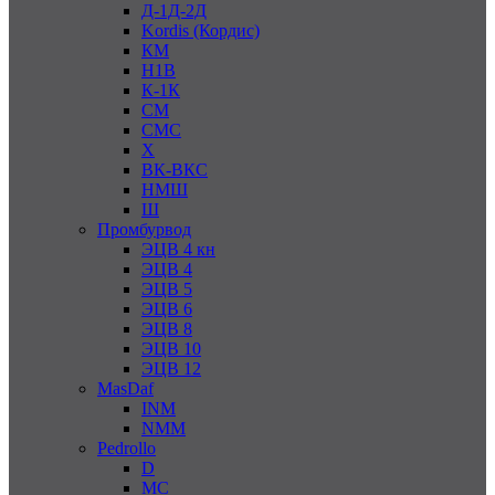
Д-1Д-2Д
Kordis (Кордис)
КМ
Н1В
К-1К
СМ
СМС
Х
ВК-ВКС
НМШ
Ш
Промбурвод
ЭЦВ 4 кн
ЭЦВ 4
ЭЦВ 5
ЭЦВ 6
ЭЦВ 8
ЭЦВ 10
ЭЦВ 12
MasDaf
INM
NMM
Pedrollo
D
MC