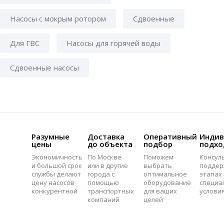
Насосы с мокрым ротором
Сдвоенные
Для ГВС
Насосы для горячей воды
Сдвоенные насосы
Разумные
Доставка
Оперативный
Индив
цены
до объекта
подбор
подхо
Экономичность
По Москве
Поможем
Консул
и большой срок
или в другие
выбрать
поддер
службы делают
города с
оптимальное
этапах 
цену насосов
помощью
оборудование
специа
конкурентной
транспортных
для ваших
услови
компаний
целей