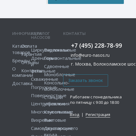
ИНФОРМАЦИЯ
КАТАЛОГ
КОНТАКТЫ
НАСОСОВ
+7 (495) 228-78-99
Каталог
Оплата
Циркуляционные
Вертикальные
товаров
Гарантия
info@euro-nasos.ru
Дренажные
Горизонтальные
Бренды
Отзывы
г. Москва, Волоколамское шосс
и
Сдвоенные
О
Контакты
фекальные
Моноблочные
компании
Скважинные
Консольно-
Доставка
Погружные
моноблочные
Поверхностные
Работаем с понедельника
Станции
по пятницу с 9:00 до 18:00
Центробежные
управления
Многоступенчатые
Консольные
Вход
|
Регистрация
Вихревые
Винтовые
Самовсасывающие
Двустороннего
входа