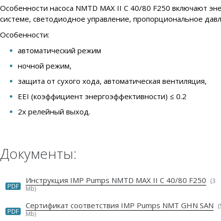
Особенности насоса NMTD MAX II C 40/80 F250 включают эн
системе, светодиодное управление, пропорциональное давле
Особенности:
автоматический режим
ночной режим,
защита от сухого хода, автоматическая вентиляция,
EEI (коэффициент энергоэффективности) ≤ 0.2
2x релейный выход.
Документы:
Инструкция IMP Pumps NMTD MAX II C 40/80 F250
(3
PDF
Mb)
Сертификат соответствия IMP Pumps NMT GHN SAN
(
PDF
Mb)