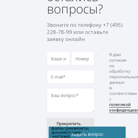
вопросы?
Звоните по телефону
+7 (495)
228-78-99
или оставьте
заявку онлайн
Я даю
согласие
на
обработку
персональны
данных
в
соответствии
с
политикой
конфиденциа
Прикрепить
файлы (реквизиты,
документацию,
чертежи)