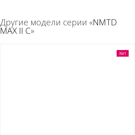
Другие модели серии «
NMTD
MAX II C
»
Хит