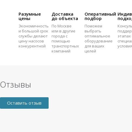
Разумные
Доставка
Оперативный
Индив
цены
до объекта
подбор
подхо
Экономичность
По Москве
Поможем
Консул
и большой срок
или в другие
выбрать
поддер
службы делают
города с
оптимальное
этапах 
цену насосов
помощью
оборудование
специа
конкурентной
транспортных
для ваших
услови
компаний
целей
Отзывы
Оставить отзыв