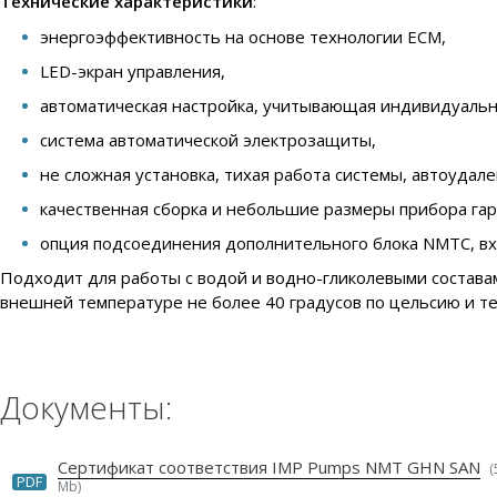
Технические характеристики
:
энергоэффективность на основе технологии ECM,
LED-экран управления,
автоматическая настройка, учитывающая индивидуальн
система автоматической электрозащиты,
не сложная установка, тихая работа системы, автоудал
качественная сборка и небольшие размеры прибора га
опция подсоединения дополнительного блока NMTC, вход
Подходит для работы с водой и водно-гликолевыми составам
внешней температуре не более 40 градусов по цельсию и те
Документы:
Сертификат соответствия IMP Pumps NMT GHN SAN
(
PDF
Mb)