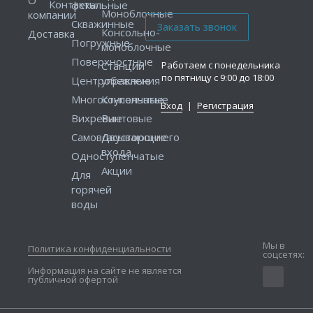
Контакты
фекальные
Моноблочные
компании
Скважинные
Консольно-
Доставка
Погружные
моноблочные
Поверхностные
Работаем с понедельника
Станции
по пятницу с 9:00 до 18:00
Центробежные
управления
Многоступенчатые
Консольные
Вход
|
Регистрация
Вихревые
Винтовые
Самовсасывающие
Двустороннего
входа
Одноступенчатые
Акции
Для
горячей
воды
Мы в
Политика конфиденциальности
соцсетях:
Информация на сайте не является
публичной офертой