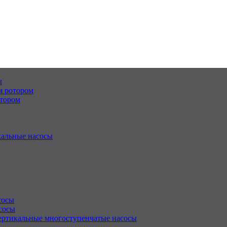
ы
м ротором
отором
альные насосы
сосы
сосы
ертикальные многоступенчатые насосы