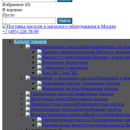
Избранное
(
0
)
В корзине
Пусто
+7 (495) 228-78-99
Каталог товаров
Циркуляционные насос
Насосы с мокры
Насосы с сухим р
Фланцевые
Сдвоенные
Для ГВС
Дренажные и фек
Дренажные насосы
Фекальные насосы
Скважинные насосы
Погружные насосы
Поверхностные насосы
Центробежные насосы
Многоступенчатые на
Горизонтальные на
В