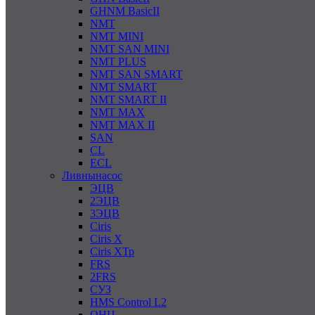
GHNM BasicII
NMT
NMT MINI
NMT SAN MINI
NMT PLUS
NMT SAN SMART
NMT SMART
NMT SMART II
NMT MAX
NMT MAX II
SAN
CL
ECL
Ливнынасос
ЭЦВ
2ЭЦВ
3ЭЦВ
Ciris
Ciris X
Ciris ХТр
FRS
2FRS
СУЗ
HMS Control L2
ОНЦ