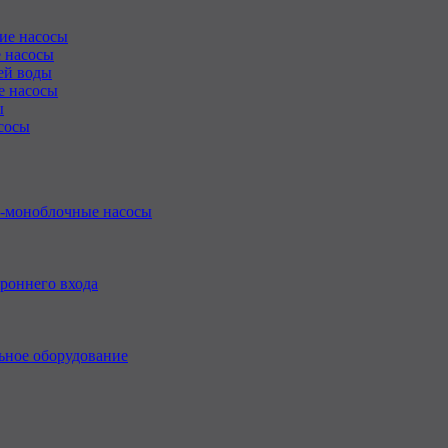
ие насосы
 насосы
ей воды
е насосы
ы
сосы
-моноблочные насосы
роннего входа
ьное оборудование