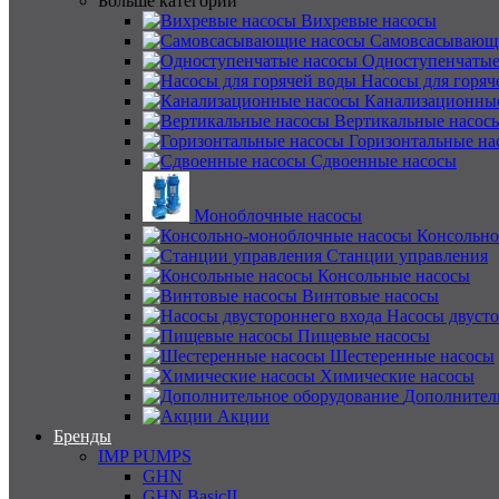
Больше категорий
Вихревые насосы
Самовсасывающ
Одноступенчатые
Насосы для горяч
Канализационны
Вертикальные насос
Горизонтальные на
Сдвоенные насосы
Моноблочные насосы
Консольно
Станции управления
Консольные насосы
Винтовые насосы
Насосы двусто
Пищевые насосы
Шестеренные насосы
Химические насосы
Дополнител
Акции
Бренды
IMP PUMPS
GHN
GHN BasicII