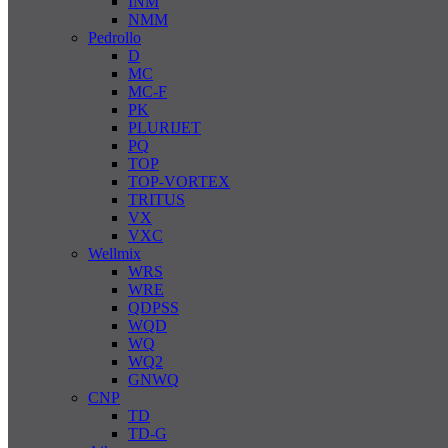
INM
NMM
Pedrollo
D
MC
MC-F
PK
PLURIJET
PQ
TOP
TOP-VORTEX
TRITUS
VX
VXC
Wellmix
WRS
WRE
QDPSS
WQD
WQ
WQ2
GNWQ
CNP
TD
TD-G