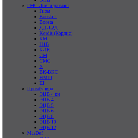
ГМС Ливгидромаш
Гном
Boosta L
Boosta
Д-1Д-2Д
Kordis (Кордис)
КМ
Н1В
К-1К
СМ
СМС
Х
ВК-ВКС
НМШ
Ш
Промбурвод
ЭЦВ 4 кн
ЭЦВ 4
ЭЦВ 5
ЭЦВ 6
ЭЦВ 8
ЭЦВ 10
ЭЦВ 12
MasDaf