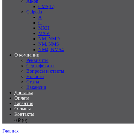
Aikon
CMS(L)
Calpeda
A
C
MXH
MXV
NM, NMD
NM, NMS
NM4, NMS4
О компании
Реквизиты
Сертификаты
Вопросы и ответы
Новости
Статьи
Вакансии
Доставка
Оплата
Гарантия
Отзывы
Контакты
0
₽ (
0
)
Главная