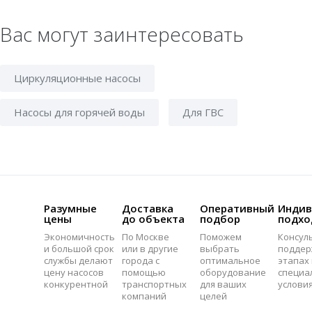
Вас могут заинтересовать
Циркуляционные насосы
Насосы для горячей воды
Для ГВС
Разумные
Доставка
Оперативный
Индив
цены
до объекта
подбор
подхо
Экономичность
По Москве
Поможем
Консул
и большой срок
или в другие
выбрать
поддер
службы делают
города с
оптимальное
этапах 
цену насосов
помощью
оборудование
специа
конкурентной
транспортных
для ваших
услови
компаний
целей