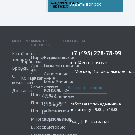
документацию,
чертежи)
ИНФОРМАЦИЯ
КАТАЛОГ
КОНТАКТЫ
НАСОСОВ
+7 (495) 228-78-99
Каталог
Оплата
Циркуляционные
Вертикальные
товаров
Гарантия
info@euro-nasos.ru
Дренажные
Горизонтальные
Бренды
Отзывы
г. Москва, Волоколамское шосс
и
Сдвоенные
О
Контакты
фекальные
Моноблочные
компании
Скважинные
Консольно-
Доставка
Погружные
моноблочные
Поверхностные
Работаем с понедельника
Станции
по пятницу с 9:00 до 18:00
Центробежные
управления
Многоступенчатые
Консольные
Вход
|
Регистрация
Вихревые
Винтовые
Самовсасывающие
Двустороннего