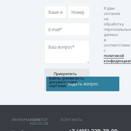
Я даю
согласие
на
обработку
персональны
данных
в
соответствии
с
политикой
конфиденциа
Прикрепить
файлы (реквизиты,
документацию,
чертежи)
ИНФОРМАЦИЯ
КАТАЛОГ
КОНТАКТЫ
НАСОСОВ