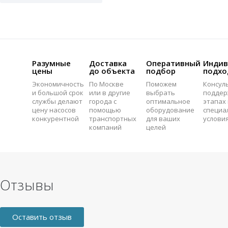
Разумные
Доставка
Оперативный
Индив
цены
до объекта
подбор
подхо
Экономичность
По Москве
Поможем
Консул
и большой срок
или в другие
выбрать
поддер
службы делают
города с
оптимальное
этапах 
цену насосов
помощью
оборудование
специа
конкурентной
транспортных
для ваших
услови
компаний
целей
Отзывы
Оставить отзыв