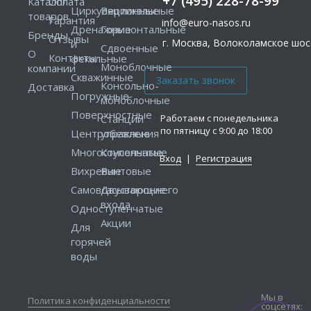
+7 (495) 228-78-99
Каталог
Оплата
Циркуляционные
Вертикальные
товаров
Гарантия
info@euro-nasos.ru
Дренажные
Горизонтальные
Бренды
Отзывы
г. Москва, Волоколамское шосс
и
Сдвоенные
О
Контакты
фекальные
Моноблочные
компании
Скважинные
Консольно-
Доставка
Погружные
моноблочные
Поверхностные
Работаем с понедельника
Станции
по пятницу с 9:00 до 18:00
Центробежные
управления
Многоступенчатые
Консольные
Вход
|
Регистрация
Вихревые
Винтовые
Самовсасывающие
Двустороннего
входа
Одноступенчатые
Акции
Для
горячей
воды
Мы в
Политика конфиденциальности
соцсетях: