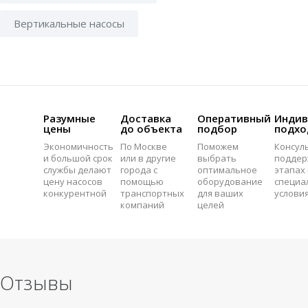
Вертикальные насосы
Разумные
Доставка
Оперативный
Индив
цены
до объекта
подбор
подхо
Экономичность
По Москве
Поможем
Консул
и большой срок
или в другие
выбрать
поддер
службы делают
города с
оптимальное
этапах 
цену насосов
помощью
оборудование
специа
конкурентной
транспортных
для ваших
услови
компаний
целей
Отзывы