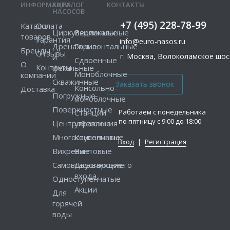
ИНФОРМАЦИЯ
КАТАЛОГ
КОНТАКТЫ
НАСОСОВ
+7 (495) 228-78-99
Каталог
Оплата
Циркуляционные
Вертикальные
товаров
Гарантия
info@euro-nasos.ru
Дренажные
Горизонтальные
Бренды
Отзывы
г. Москва, Волоколамское шосс
и
Сдвоенные
О
Контакты
фекальные
Моноблочные
компании
Скважинные
Консольно-
Доставка
Погружные
моноблочные
Поверхностные
Работаем с понедельника
Станции
по пятницу с 9:00 до 18:00
Центробежные
управления
Многоступенчатые
Консольные
Вход
|
Регистрация
Вихревые
Винтовые
Самовсасывающие
Двустороннего
входа
Одноступенчатые
Акции
Для
горячей
воды