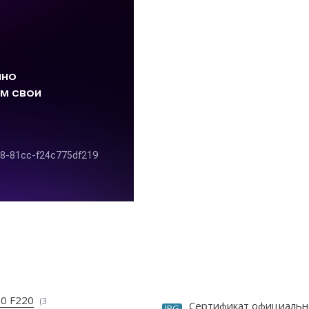
80 F220
(3
Сертификат официальн
JPG