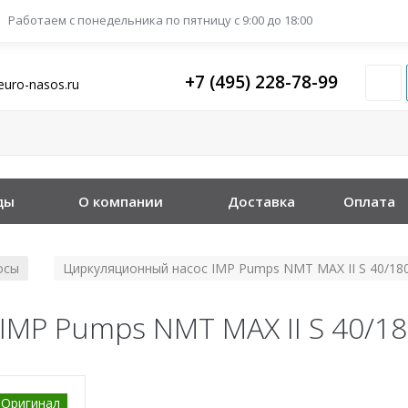
Работаем с понедельника
по пятницу с 9:00 до 18:00
+7 (495) 228-78-99
euro-nasos.ru
ды
О компании
Доставка
Оплата
осы
Циркуляционный насос IMP Pumps NMT MAX II S 40/18
/
MP Pumps NMT MAX II S 40/18
Оригинал