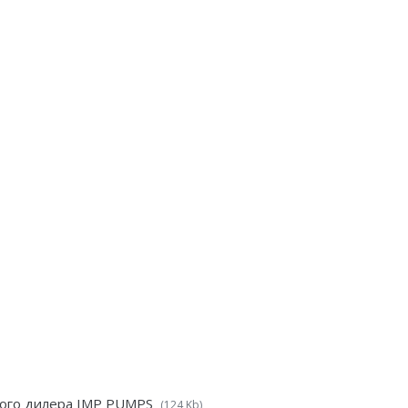
ого дилера IMP PUMPS
(124 Kb)