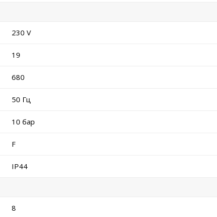
230 V
19
680
50 Гц
10 бар
F
IP44
8