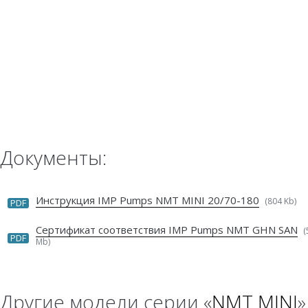
Документы:
Инструкция IMP Pumps NMT MINI 20/70-180
(804 Kb)
PDF
Сертификат соответствия IMP Pumps NMT GHN SAN
(
PDF
Mb)
Другие модели серии «
NMT MINI
»