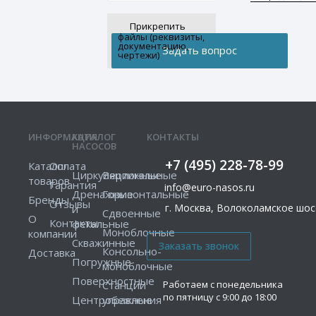
Прикрепить
файлы (реквизиты,
документацию,
чертежи)
ИНФОРМАЦИЯ
КАТАЛОГ
КОНТАКТЫ
НАСОСОВ
+7 (495) 228-78-99
Каталог
Оплата
Циркуляционные
Вертикальные
товаров
Гарантия
info@euro-nasos.ru
Дренажные
Горизонтальные
Бренды
Отзывы
г. Москва, Волоколамское шосс
и
Сдвоенные
О
Контакты
фекальные
Моноблочные
компании
Скважинные
Консольно-
Доставка
Погружные
моноблочные
Поверхностные
Работаем с понедельника
Станции
по пятницу с 9:00 до 18:00
Центробежные
управления