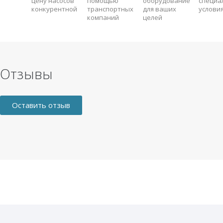
цену насосов
помощью
оборудование
специа
конкурентной
транспортных
для ваших
услови
компаний
целей
Отзывы
Оставить отзыв