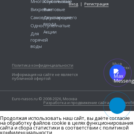
Многоступенчатые
Консольные
Вход
|
Регистрация
Вихревые
Винтовые
Самовсасывающие
Двустороннего
входа
Одноступенчатые
Акции
Для
горячей
воды
Мы в
Политика конфиденциальности
соцсетях:
Информация на сайте не является
публичной офертой
Euro-nasos.ru © 2008-2026, Москва
Разработка и продвижение сайта — Seo4profit
Продолжая использовать наш сайт, вы даёте согласие
на обработку файлов cookie в целях функционирования
сайта и сбора статистики в соответствии с
политикой
конфиденциальности