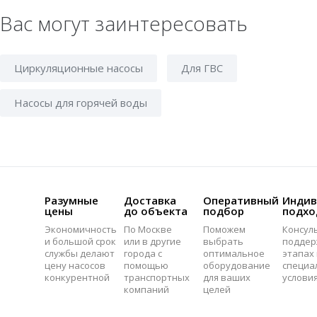
Вас могут заинтересовать
Циркуляционные насосы
Для ГВС
Насосы для горячей воды
Разумные
Доставка
Оперативный
Индив
цены
до объекта
подбор
подхо
Экономичность
По Москве
Поможем
Консул
и большой срок
или в другие
выбрать
поддер
службы делают
города с
оптимальное
этапах 
цену насосов
помощью
оборудование
специа
конкурентной
транспортных
для ваших
услови
компаний
целей