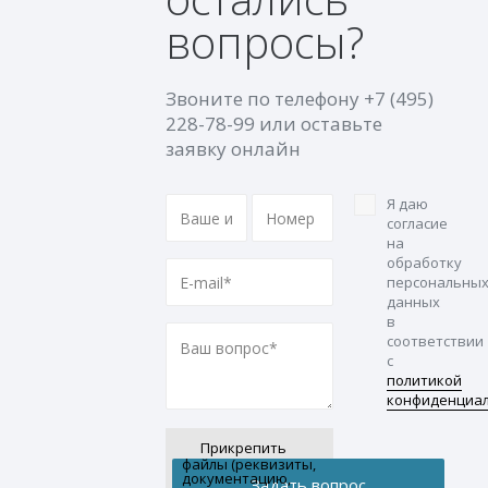
вопросы?
Звоните по телефону
+7 (495)
228-78-99
или оставьте
заявку онлайн
Я даю
согласие
на
обработку
персональны
данных
в
соответствии
с
политикой
конфиденциа
Прикрепить
файлы (реквизиты,
документацию,