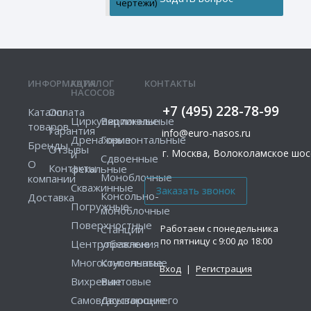
чертежи)
ИНФОРМАЦИЯ
КАТАЛОГ
КОНТАКТЫ
НАСОСОВ
+7 (495) 228-78-99
Каталог
Оплата
Циркуляционные
Вертикальные
товаров
Гарантия
info@euro-nasos.ru
Дренажные
Горизонтальные
Бренды
Отзывы
г. Москва, Волоколамское шосс
и
Сдвоенные
О
Контакты
фекальные
Моноблочные
компании
Скважинные
Консольно-
Доставка
Погружные
моноблочные
Поверхностные
Работаем с понедельника
Станции
по пятницу с 9:00 до 18:00
Центробежные
управления
Многоступенчатые
Консольные
Вход
|
Регистрация
Вихревые
Винтовые
Самовсасывающие
Двустороннего