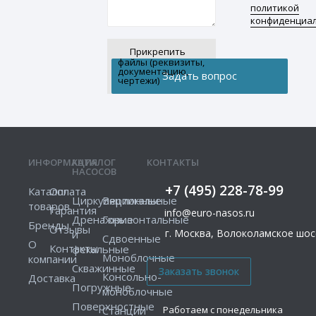
политикой
конфиденциа
Прикрепить
файлы (реквизиты,
документацию,
чертежи)
ИНФОРМАЦИЯ
КАТАЛОГ
КОНТАКТЫ
НАСОСОВ
+7 (495) 228-78-99
Каталог
Оплата
Циркуляционные
Вертикальные
товаров
Гарантия
info@euro-nasos.ru
Дренажные
Горизонтальные
Бренды
Отзывы
г. Москва, Волоколамское шосс
и
Сдвоенные
О
Контакты
фекальные
Моноблочные
компании
Скважинные
Консольно-
Доставка
Погружные
моноблочные
Поверхностные
Работаем с понедельника
Станции