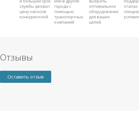
и большой срок
или в другие
выбрать
поддер
службы делают
города с
оптимальное
этапах 
цену насосов
помощью
оборудование
специа
конкурентной
транспортных
для ваших
услови
компаний
целей
Отзывы
Оставить отзыв