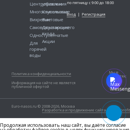
по пятницу с 9:00 до 18:00
Центробежные
управления
Многоступенчатые
Консольные
Вход
|
Регистрация
Вихревые
Винтовые
Самовсасывающие
Двустороннего
входа
Одноступенчатые
Акции
Для
горячей
воды
Мы в
Политика конфиденциальности
соцсетях:
Информация на сайте не является
публичной офертой
Euro-nasos.ru © 2008-2026, Москва
Разработка и продвижение сайта — Seo4profit
Продолжая использовать наш сайт, вы даёте согласие
на обработку файлов cookie в целях функционирования