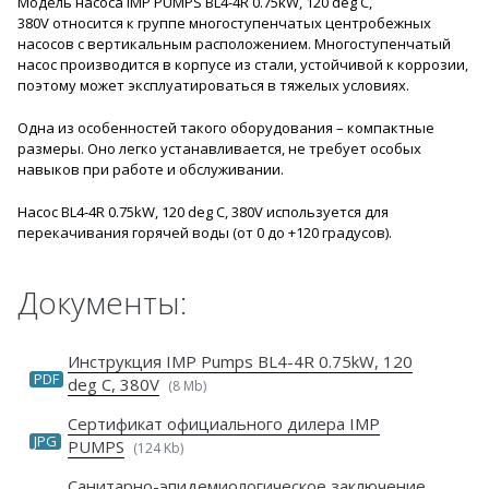
Модель насоса IMP PUMPS BL4-4R 0.75kW, 120 deg C,
380V относится к группе многоступенчатых центробежных
насосов с вертикальным расположением. Многоступенчатый
насос производится в корпусе из стали, устойчивой к коррозии,
поэтому может эксплуатироваться в тяжелых условиях.
Одна из особенностей такого оборудования – компактные
размеры. Оно легко устанавливается, не требует особых
навыков при работе и обслуживании.
Насос BL4-4R 0.75kW, 120 deg C, 380V используется для
перекачивания горячей воды (от 0 до +120 градусов).
Документы:
Инструкция IMP Pumps BL4-4R 0.75kW, 120
PDF
deg C, 380V
(8 Mb)
Сертификат официального дилера IMP
JPG
PUMPS
(124 Kb)
Санитарно-эпидемиологическое заключение