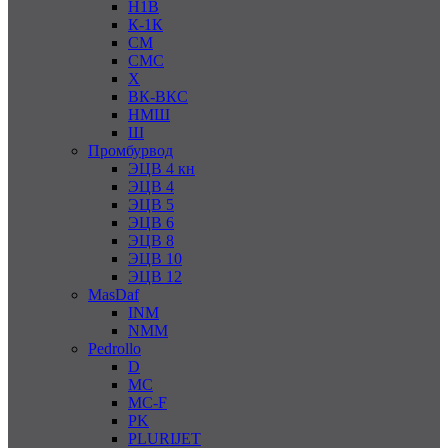
Н1В
К-1К
СМ
СМС
Х
ВК-ВКС
НМШ
Ш
Промбурвод
ЭЦВ 4 кн
ЭЦВ 4
ЭЦВ 5
ЭЦВ 6
ЭЦВ 8
ЭЦВ 10
ЭЦВ 12
MasDaf
INM
NMM
Pedrollo
D
MC
MC-F
PK
PLURIJET