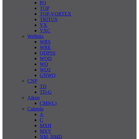
PQ
TOP
TOP-VORTEX
TRITUS
VX
VXC
Wellmix
WRS
WRE
QDPSS
WQD
WQ
WQ2
GNWQ
CNP
TD
TD-G
Aikon
CMS(L)
Calpeda
A
C
MXH
MXV
NM, NMD