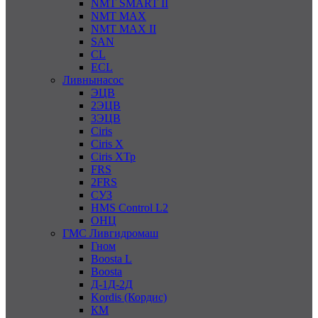
NMT SMART II
NMT MAX
NMT MAX II
SAN
CL
ECL
Ливнынасос
ЭЦВ
2ЭЦВ
3ЭЦВ
Ciris
Ciris X
Ciris ХТр
FRS
2FRS
СУЗ
HMS Control L2
ОНЦ
ГМС Ливгидромаш
Гном
Boosta L
Boosta
Д-1Д-2Д
Kordis (Кордис)
КМ