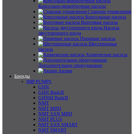
Консольно-моноблочные насосы
Станции управления
Консольные насосы
Винтовые насосы
Насосы
двустороннего входа
Пищевые насосы
Шестеренные
насосы
Химические насосы
Дополнительное оборудование
Акции
Бренды
IMP PUMPS
GHN
GHN BasicII
GHNM BasicII
NMT
NMT MINI
NMT SAN MINI
NMT PLUS
NMT SAN SMART
NMT SMART