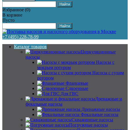
Избранное
(
0
)
В корзине
Пусто
+7 (495) 228-78-99
Каталог товаров
Циркуляционные
насосы
Насосы с
мокрым ротором
Насосы с сухим
ротором
Фланцевые
Сдвоенные
Для ГВС
Дренажные и
фекальные насосы
Дренажные насосы
Фекальные насосы
Скважинные насосы
Погружные насосы